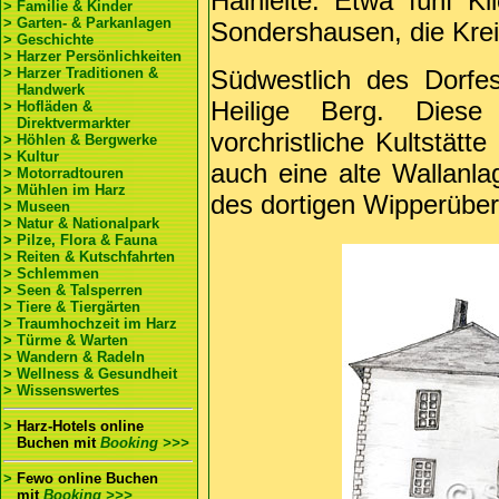
Hainleite. Etwa fünf Ki
> Familie & Kinder
> Garten- & Parkanlagen
Sondershausen, die Krei
> Geschichte
> Harzer Persönlichkeiten
> Harzer Traditionen &
Südwestlich des Dorfe
Handwerk
Heilige Berg. Diese
> Hofläden &
Direktvermarkter
vorchristliche Kultstätt
> Höhlen & Bergwerke
> Kultur
auch eine alte Wallanla
> Motorradtouren
> Mühlen im Harz
des dortigen Wipperüber
> Museen
> Natur & Nationalpark
> Pilze, Flora & Fauna
> Reiten & Kutschfahrten
> Schlemmen
> Seen & Talsperren
> Tiere & Tiergärten
> Traumhochzeit im Harz
> Türme & Warten
> Wandern & Radeln
> Wellness & Gesundheit
> Wissenswertes
>
Harz-Hotels online
Buchen
mit
Booking >>>
>
Fewo online Buchen
mit
Booking >>>