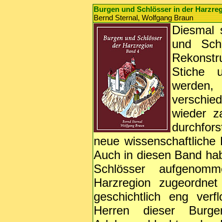
Burgen und Schlösser in der Harzre
Bernd Sternal, Wolfgang Braun
Diesmal s
und Schl
Rekonstr
Stiche u
werden,
verschie
wieder z
durchfor
neue wissenschaftliche
Auch in diesen Band hab
Schlösser aufgenomm
Harzregion zugeordnet
geschichtlich eng ver
Herren dieser Burg