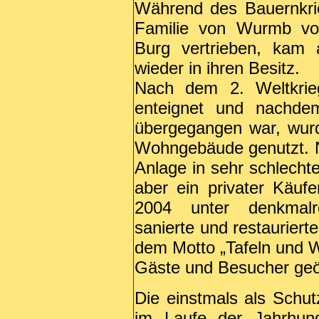
Während des Bauernkri
Familie von Wurmb vo
Burg vertrieben, kam 
wieder in ihren Besitz.
Nach dem 2. Weltkri
enteignet und nachdem
übergegangen war, wurd
Wohngebäude genutzt. N
Anlage in sehr schlecht
aber ein privater Käuf
2004 unter denkmalr
sanierte und restauriert
dem Motto „Tafeln und Wo
Gäste und Besucher geö
Die einstmals als Schu
im Laufe der Jahrhun