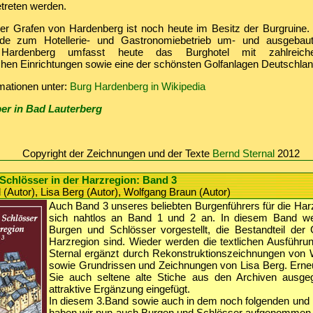
treten werden.
der Grafen von Hardenberg ist noch heute im Besitz der Burgruine
de zum Hotellerie- und Gastronomiebetrieb um- und ausgebaut;
 Hardenberg umfasst heute das Burghotel mit zahlreiche
hen Einrichtungen sowie eine der schönsten Golfanlagen Deutschlan
mationen unter:
Burg Hardenberg in Wikipedia
er in Bad Lauterberg
Copyright der Zeichnungen und der Texte
Bernd Sternal
2012
Schlösser in der Harzregion: Band 3
 (Autor), Lisa Berg (Autor), Wolfgang Braun (Autor)
Auch Band 3 unseres beliebten Burgenführers für die Harz
sich nahtlos an Band 1 und 2 an. In diesem Band w
Burgen und Schlösser vorgestellt, die Bestandteil der
Harzregion sind. Wieder werden die textlichen Ausführ
Sternal ergänzt durch Rekonstruktionszeichnungen von
sowie Grundrissen und Zeichnungen von Lisa Berg. Erneu
Sie auch seltene alte Stiche aus den Archiven ausge
attraktive Ergänzung eingefügt.
In diesem 3.Band sowie auch in dem noch folgenden und l
haben wir nun auch Burgen und Schlösser aufgenommen, d