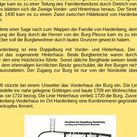
olge kam es zu einer Teilung des Familienbesitzes durch Dietrich vo
s bildeten sich die Zweige Vorder- und Hinterhaus heraus. Der Strei
egt. 1430 kam es zu einem Zwist zwischen Hildebrand von Hardenb
h.
ührte einer Sage nach zum Wappen der Familie von Hardenberg, dem 
rung der Burg durch die Herren von der Burg Plesse kam es zu ei
 Eber soll die Burgbewohner durch lautes Grunzen geweckt haben.
denberg ist eine Doppelburg mit Vorder- und Hinterhaus. Der ä
ist das sogenannte Hinterhaus. Beide Burgbereiche waren durc
r den eine Holzbrücke führte. Sonst übliche Bergfriede weisen beide
 dem ehemaligen kirchlichen Besitz geschuldet, die ihre Burgen nich
usstatteten. Der Zugang zur Burg ist nur von der Nordseite übe
8 stürzte bei einem Unwetter das Vorderhaus der Burg ein. Die Li
iedelte ins nahe gelegene Göttingen und baute 1709 ein Wohnschl
s sie 1710 bezog. Die Linie Hinterhaus verließ 1720 die Burg. Zuvor
rdenberg-Vorderhaus im Ort Hardenberg eine Kornbrennerei gegründet
erkopfes firmiert.