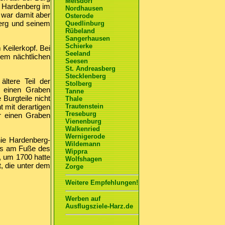
Meisdorf
n Hardenberg im
Nordhausen
t war damit aber
Osterode
erg und seinem
Quedlinburg
Rübeland
Sangerhausen
Schierke
Keilerkopf. Bei
Seeland
nem nächtlichen
Seesen
St. Andreasberg
Stecklenberg
ltere Teil der
Stolberg
h einen Graben
Tanne
 Burgteile nicht
Thale
t mit derartigen
Trautenstein
Treseburg
r einen Graben
Vienenburg
Walkenried
Wernigerode
nie Hardenberg-
Wildemann
oss am Fuße des
Wippra
, um 1700 hatte
Wolfshagen
, die unter dem
Zorge
Weitere Empfehlungen!
Werben auf
Ausflugsziele-Harz.de