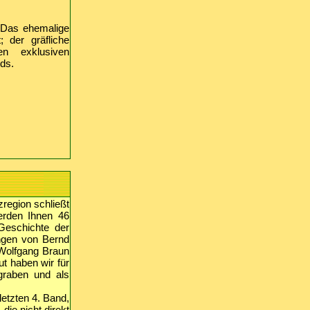
. Das ehemalige
 der gräfliche
n exklusiven
ds.
region schließt
erden Ihnen 46
 Geschichte der
ungen von Bernd
 Wolfgang Braun
t haben wir für
graben und als
etzten 4. Band,
ie nicht direkt