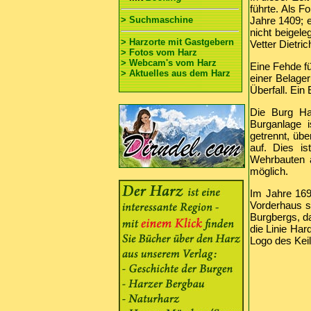
führte. Als F
> Suchmaschine
Jahre 1409; e
nicht beigel
> Harzorte mit Gastgebern
Vetter Dietric
> Fotos vom Harz
> Webcam's vom Harz
Eine Fehde f
> Aktuelles aus dem Harz
einer Belage
Überfall. Ein
Die Burg Har
Burganlage 
getrennt, übe
auf. Dies ist
Wehrbauten a
möglich.
Im Jahre 169
Vorderhaus s
Burgbergs, da
die Linie Ha
Logo des Keil