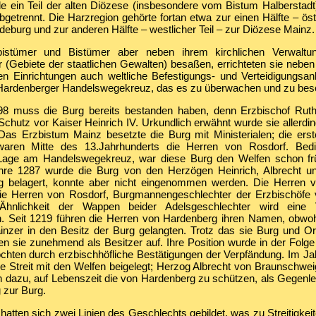
e ein Teil der alten Diözese (insbesondere vom Bistum Halberstad
etrennt. Die Harzregion gehörte fortan etwa zur einen Hälfte – östl
burg und zur anderen Hälfte – westlicher Teil – zur Diözese Mainz.
istümer und Bistümer aber neben ihrem kirchlichen Verwaltu
r (Gebiete der staatlichen Gewalten) besaßen, errichteten sie nebe
hen Einrichtungen auch weltliche Befestigungs- und Verteidigungsa
ardenberger Handelswegekreuz, das es zu überwachen und zu besc
98 muss die Burg bereits bestanden haben, denn Erzbischof Rut
 Schutz vor Kaiser Heinrich IV. Urkundlich erwähnt wurde sie allerdi
Das Erzbistum Mainz besetzte die Burg mit Ministerialen; die erste
waren Mitte des 13.Jahrhunderts die Herren von Rosdorf. Bedi
Lage am Handelswegekreuz, war diese Burg den Welfen schon fr
hre 1287 wurde die Burg von den Herzögen Heinrich, Albrecht u
g belagert, konnte aber nicht eingenommen werden. Die Herren 
ie Herren von Rosdorf, Burgmannengeschlechter der Erzbischöfe 
hnlichkeit der Wappen beider Adelsgeschlechter wird eine V
Seit 1219 führen die Herren von Hardenberg ihren Namen, obwohl
inzer in den Besitz der Burg gelangten. Trotz das sie Burg und Or
aten sie zunehmend als Besitzer auf. Ihre Position wurde in der Folge
chten durch erzbischhöfliche Bestätigungen der Verpfändung. Im J
ige Streit mit den Welfen beigelegt; Herzog Albrecht von Braunschw
 dazu, auf Lebenszeit die von Hardenberg zu schützen, als Gegenleis
 zur Burg.
t hatten sich zwei Linien des Geschlechts gebildet, was zu Streitigkei