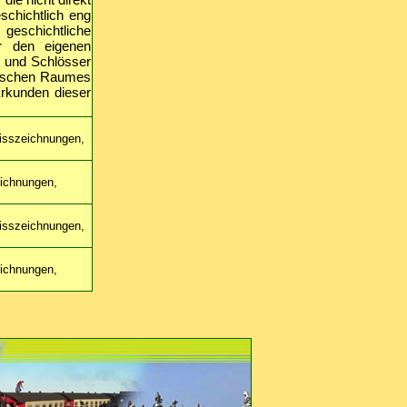
schichtlich eng
eschichtliche
r den eigenen
n und Schlösser
eutschen Raumes
rkunden dieser
risszeichnungen,
eichnungen,
risszeichnungen,
eichnungen,