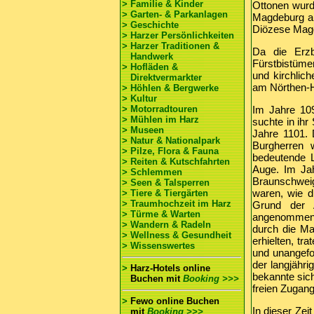
> Familie & Kinder
Ottonen wurd
> Garten- & Parkanlagen
Magdeburg abg
> Geschichte
Diözese Magde
> Harzer Persönlichkeiten
> Harzer Traditionen &
Da die Erzb
Handwerk
Fürstbistüme
> Hofläden &
und kirchlic
Direktvermarkter
am Nörthen-H
> Höhlen & Bergwerke
> Kultur
> Motorradtouren
Im Jahre 10
> Mühlen im Harz
suchte in ihr
> Museen
Jahre 1101. 
> Natur & Nationalpark
Burgherren 
> Pilze, Flora & Fauna
bedeutende 
> Reiten & Kutschfahrten
Auge. Im Ja
> Schlemmen
Braunschwei
> Seen & Talsperren
waren, wie d
> Tiere & Tiergärten
> Traumhochzeit im Harz
Grund der Ä
> Türme & Warten
angenommen. 
> Wandern & Radeln
durch die Ma
> Wellness & Gesundheit
erhielten, tr
> Wissenswertes
und unangefo
der langjähr
>
Harz-Hotels online
bekannte sich
Buchen
mit
Booking >>>
freien Zugang
>
Fewo online Buchen
In dieser Zei
mit
Booking >>>