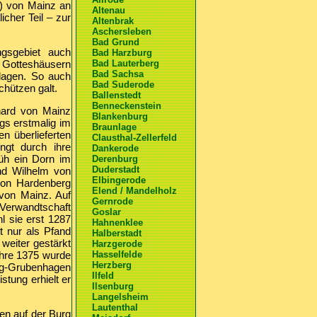
t) von Mainz an
Altenau
icher Teil – zur
Altenbrak
Aschersleben
Bad Grund
ngsgebiet auch
Bad Harzburg
n Gotteshäusern
Bad Lauterberg
Bad Sachsa
nlagen. So auch
Bad Suderode
hützen galt.
Ballenstedt
Benneckenstein
hard von Mainz
Blankenburg
ngs erstmalig im
Braunlage
n überlieferten
Clausthal-Zellerfeld
ngt durch ihre
Dankerode
üh ein Dorn im
Derenburg
Duderstadt
nd Wilhelm von
Elbingerode
von Hardenberg
Elend / Mandelholz
von Mainz. Auf
Gernrode
erwandtschaft
Goslar
 sie erst 1287
Hahnenklee
t nur als Pfand
Halberstadt
 weiter gestärkt
Harzgerode
ahre 1375 wurde
Hasselfelde
Herzberg
eig-Grubenhagen
Ilfeld
tung erhielt er
Ilsenburg
Langelsheim
Lautenthal
ten auf der Burg