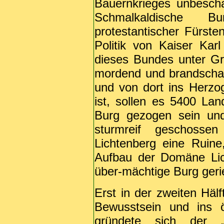
Bauernkrieges unbesch
Schmalkaldische Bu
protestantischer Fürste
Politik von Kaiser Ka
dieses Bundes unter Gr
mordend und brandschat
und von dort ins Herzo
ist, sollen es 5400 La
Burg gezogen sein un
sturmreif geschosse
Lichtenberg eine Ruin
Aufbau der Domäne Lich
über-mächtige Burg gerie
Erst in der zweiten Hälf
Bewusstsein und ins ö
gründete sich der „