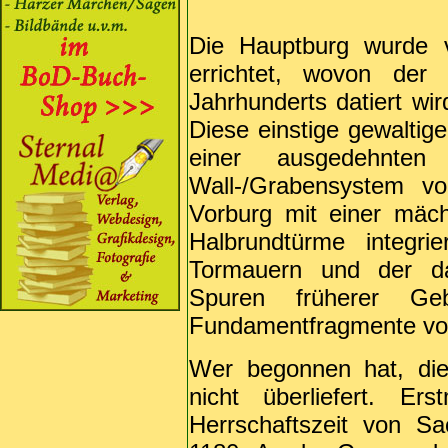
Die Hauptburg wurde v
errichtet, wovon de
Jahrhunderts datiert wi
Diese einstige gewaltig
einer ausgedehnte
Wall-/Grabensystem v
Vorburg mit einer mäc
Halbrundtürme integri
Tormauern und der da
Spuren früherer Ge
Fundamentfragmente vo
Wer begonnen hat, die
nicht überliefert. E
Herrschaftszeit von S