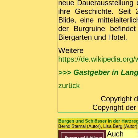
neue Dauerausstellung 
ihre Geschichte. Seit
Blide, eine mittelalter
der Burgruine befindet
Biergarten und Hotel.
Weitere 
https://de.wikipedia.org/
>>> Gastgeber in Lan
zurück
Copyright d
Copyright der
Burgen und Schlösser in der Harzre
Bernd Sternal (Autor), Lisa Berg (Autor
Auch B