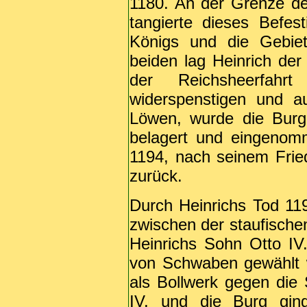
1180. An der Grenze de
tangierte dieses Befes
Königs und die Gebiet
beiden lag Heinrich der
der Reichsheerfah
widerspenstigen und au
Löwen, wurde die Burg
belagert und eingenomm
1194, nach seinem Fried
zurück.
Durch Heinrichs Tod 119
zwischen der staufische
Heinrichs Sohn Otto IV
von Schwaben gewählt w
als Bollwerk gegen die 
IV. und die Burg gi