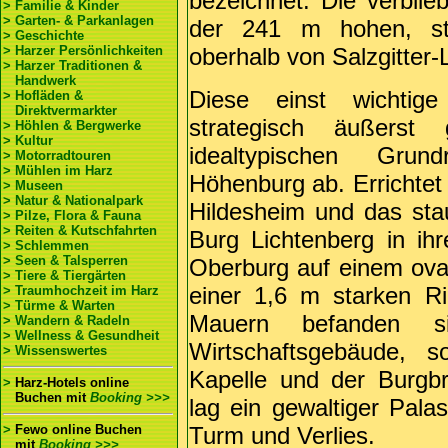
bezeichnet. Die verblie
> Familie & Kinder
> Garten- & Parkanlagen
der 241 m hohen, st
> Geschichte
> Harzer Persönlichkeiten
oberhalb von Salzgitter-
> Harzer Traditionen &
Handwerk
Diese einst wichtige
> Hofläden &
Direktvermarkter
strategisch äußerst
> Höhlen & Bergwerke
> Kultur
idealtypischen Grundr
> Motorradtouren
> Mühlen im Harz
Höhenburg ab. Errichtet
> Museen
> Natur & Nationalpark
Hildesheim und das stau
> Pilze, Flora & Fauna
> Reiten & Kutschfahrten
Burg Lichtenberg in ihr
> Schlemmen
> Seen & Talsperren
Oberburg auf einem ova
> Tiere & Tiergärten
einer 1,6 m starken R
> Traumhochzeit im Harz
> Türme & Warten
Mauern befanden s
> Wandern & Radeln
> Wellness & Gesundheit
Wirtschaftsgebäude, s
> Wissenswertes
Kapelle und der Burgb
>
Harz-Hotels online
Buchen
mit
Booking >>>
lag ein gewaltiger Pal
>
Fewo online Buchen
Turm und Verlies.
mit
Booking >>>