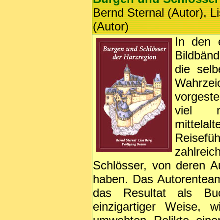
Bernd Sternal (Autor), L
(Autor)
In den e
Bildbänd
die sel
Wahrze
vorgeste
viel m
mittelal
Reisef
zahlrei
Schlösser, von deren A
haben. Das Autorenteam 
das Resultat als Bu
einzigartiger Weise, 