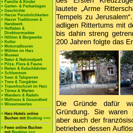
des Ersten Kreuzzuge
> Familie & Kinder
> Garten- & Parkanlagen
lautete „Arme Rittersc
> Geschichte
> Harzer Persönlichkeiten
Tempels zu Jerusalem“.
> Harzer Traditionen &
adligen Rittertums mit 
Handwerk
> Hofläden &
bis dahin streng getr
Direktvermarkter
> Höhlen & Bergwerke
200 Jahren folgte das E
> Kultur
> Motorradtouren
> Mühlen im Harz
> Museen
> Natur & Nationalpark
> Pilze, Flora & Fauna
> Reiten & Kutschfahrten
> Schlemmen
> Seen & Talsperren
> Tiere & Tiergärten
> Traumhochzeit im Harz
> Türme & Warten
> Wandern & Radeln
> Wellness & Gesundheit
Die Gründe dafür wa
> Wissenswertes
Gründung. Sie waren po
>
Harz-Hotels online
Buchen
mit
Booking >>>
aber auch der französis
betrieben dessen Auflö
>
Fewo online Buchen
mit
Booking >>>