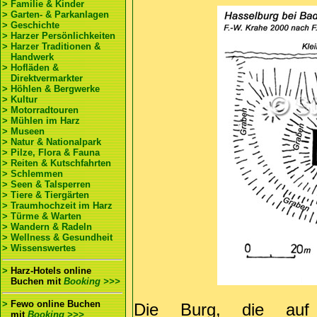
> Familie & Kinder
> Garten- & Parkanlagen
> Geschichte
> Harzer Persönlichkeiten
> Harzer Traditionen &
Handwerk
> Hofläden &
Direktvermarkter
> Höhlen & Bergwerke
> Kultur
> Motorradtouren
> Mühlen im Harz
> Museen
> Natur & Nationalpark
> Pilze, Flora & Fauna
> Reiten & Kutschfahrten
> Schlemmen
> Seen & Talsperren
> Tiere & Tiergärten
> Traumhochzeit im Harz
> Türme & Warten
> Wandern & Radeln
> Wellness & Gesundheit
> Wissenswertes
>
Harz-Hotels online
Buchen
mit
Booking >>>
>
Fewo online Buchen
Die Burg, die auf
mit
Booking >>>