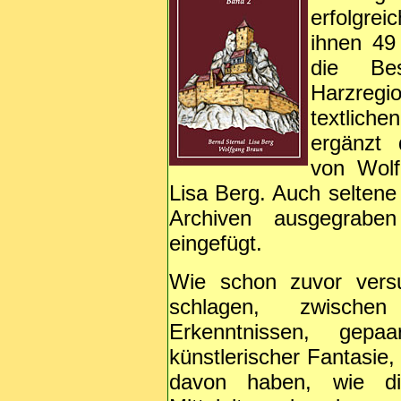
erfolgrei
ihnen 49
die Bes
Harzreg
textlich
ergänzt 
von Wolf
Lisa Berg. Auch seltene 
Archiven ausgegrabe
eingefügt.
Wie schon zuvor vers
schlagen, zwischen 
Erkenntnissen, gepa
künstlerischer Fantasie,
davon haben, wie d