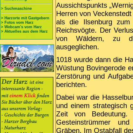
Aussichtspunkts „Wernige
> Suchmaschine
Herren von Veckenstedt 
> Harzorte mit Gastgebern
als die Ilsenburg zum
> Fotos vom Harz
> Webcam's vom Harz
Reichsvögte. Der Verlus
> Aktuelles aus dem Harz
von Wäldern, zu d
ausgeglichen.
1018 wurde dann die H
Wüstung Bovingerode er
Zerstörung und Aufgabe
berichten.
Dabei war die Hasselbu
und einem strategisch g
Zeit von Bedeutung.
Gesteinstrümmer und
Gräben. Im Ostabfall des