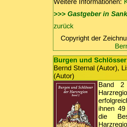
Weitere Informationen:
K
>>> Gastgeber in San
zurück
Copyright der Zeichn
Ber
Burgen und Schlösser 
Bernd Sternal (Autor), L
(Autor)
Band 2 
Harzregi
erfolgrei
ihnen 49
die Bes
Harzreg