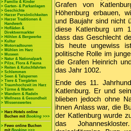
> Familie & Kinder
Grafen von Katlenbu
> Garten- & Parkanlagen
> Geschichte
Höhenburg erbauen, w
> Harzer Persönlichkeiten
> Harzer Traditionen &
und Baujahr sind nicht ü
Handwerk
diese Katlenburg um 1
> Hofläden &
Direktvermarkter
dass das Geschlecht d
> Höhlen & Bergwerke
> Kultur
bis heute ungewiss is
> Motorradtouren
> Mühlen im Harz
politische Rolle im jung
> Museen
> Natur & Nationalpark
die Grafen Heinrich u
> Pilze, Flora & Fauna
> Reiten & Kutschfahrten
das Jahr 1002.
> Schlemmen
> Seen & Talsperren
> Tiere & Tiergärten
Ende des 11. Jahrhunder
> Traumhochzeit im Harz
Katlenburg. Er und sei
> Türme & Warten
> Wandern & Radeln
blieben jedoch ohne 
> Wellness & Gesundheit
> Wissenswertes
ihnen Anlass war, die B
>
Harz-Hotels online
der Katlenburg wurde z
Buchen
mit
Booking >>>
das Johannesklost
>
Fewo online Buchen
mit
Booking >>>