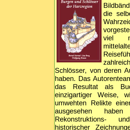
Bildbänd
die sel
Wahrze
vorgeste
viel m
mittelal
Reisef
zahlrei
Schlösser, von deren A
haben. Das Autorenteam 
das Resultat als Bu
einzigartiger Weise, 
umwehten Relikte eine
ausgesehen haben kö
Rekonstruktions- un
historischer Zeichnu