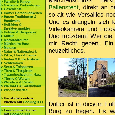
Märchenschloss hei
> Familie & Kinder
> Garten- & Parkanlagen
Ballenstedt
, direkt an 
> Geschichte
> Harzer Persönlichkeiten
so alt wie Versailles 
> Harzer Traditionen &
Und es drängeln sich k
Handwerk
> Hofläden &
Videokamera und Fotoap
Direktvermarkter
> Höhlen & Bergwerke
Und trotzdem! Wer die 
> Kultur
> Motorradtouren
mir Recht geben. Ein
> Mühlen im Harz
> Museen
neuzeitliches.
> Natur & Nationalpark
> Pilze, Flora & Fauna
> Reiten & Kutschfahrten
> Schlemmen
> Seen & Talsperren
> Tiere & Tiergärten
> Traumhochzeit im Harz
> Türme & Warten
> Wandern & Radeln
> Wellness & Gesundheit
> Wissenswertes
>
Harz-Hotels online
Buchen
mit
Booking >>>
Daher ist in diesem Fal
Burg zu hegen. Es w
>
Fewo online Buchen
mit
Booking >>>