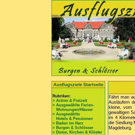
Ausflugsziele Startseite
Rubriken:
Fährt man au
> Action & Freizeit
Ausläufern d
> Ausgewählte Ferien-
kleine, vom 
Wohnungen/Häuser
gewaltigen S
> Ausgewählte
im 4 Kilomet
Hotels & Pensionen
die Siedlung
> Baden im Harz
Magdeburg.
> Burgen & Schlösser
> Dome, Kirchen & Klöster