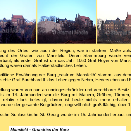
lung des Ortes, wie auch der Region, war in starkem Maße ab
lecht der Grafen von Mansfeld. Deren Stammburg wurde verm
rbaut, als erster Graf ist um das Jahr 1060 Graf Hoyer von Mansfel
dlung waren damals Halberstädtisches Lehen.
hriftliche Erwähnung der Burg „castrum Mansfelth“ stammt aus de
uschte Graf Burchhard II. das Lehen gegen Nebra, Hedersleben und B
dlung waren von nun an uneingeschränkter und vererbbarer Besitz
its im 14. Jahrhundert war die Burg mit Mauern, Gräben, Türmen,
 relativ stark befestigt, davon ist heute nichts mehr erhalten
 wurde der gesamte Bergrücken, ungewöhnlich groß-flächig, über 
ische Schlosskirche St. Georg wurde im 15. Jahrhundert erbaut u
.