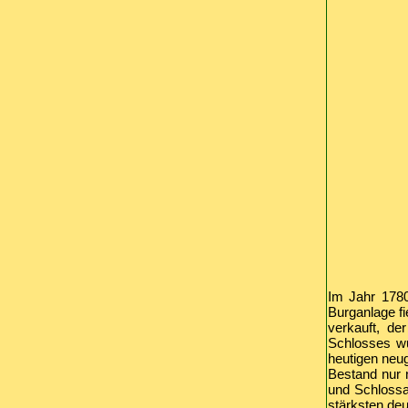
Im Jahr 1780
Burganlage f
verkauft, de
Schlosses wu
heutigen neug
Bestand nur n
und Schlossa
stärksten de