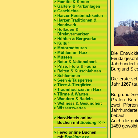
> Familie & Kinder
> Garten- & Parkanlagen
> Geschichte
> Harzer Persönlichkeiten
> Harzer Traditionen &
Handwerk
> Hofläden &
Direktvermarkter
> Höhlen & Bergwerke
> Kultur
> Motorradtouren
> Mühlen im Harz
Die Entwick
> Museen
Feudalgesch
> Natur & Nationalpark
Jahrhundert e
> Pilze, Flora & Fauna
Burg und Sie
> Reiten & Kutschfahrten
> Schlemmen
Die erste sc
> Seen & Talsperren
Jahr 1267 ta
> Tiere & Tiergärten
> Traumhochzeit im Harz
> Türme & Warten
Burg und Sie
> Wandern & Radeln
Grafen. Bere
> Wellness & Gesundheit
zwei Pforten
> Wissenswertes
Jahrhunderte
bebaut.
>
Harz-Hotels online
Auch die got
Buchen
mit
Booking >>>
1480 gewölbt
>
Fewo online Buchen
mit
Booking >>>