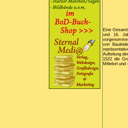
Eine Gesamta
und 16. Ja
vorgenommen.
von Bauleid
repräsentat
Aufteilung d
1522 die Gra
Mittelort und 