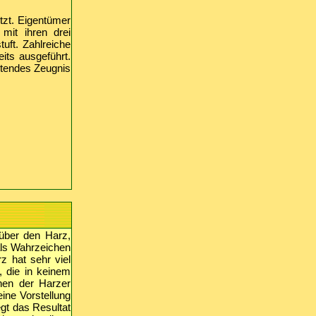
tzt. Eigentümer
mit ihren drei
uft. Zahlreiche
ts ausgeführt.
eutendes Zeugnis
 über den Harz,
als Wahrzeichen
z hat sehr viel
r, die in keinem
nen der Harzer
ine Vorstellung
gt das Resultat