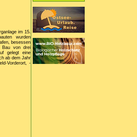
rganlage im 15.
bauten wurden
afen, besessen
n Bau von drei
uf gelegt eine
ich ab dem Jahr
ld-Vorderort, -