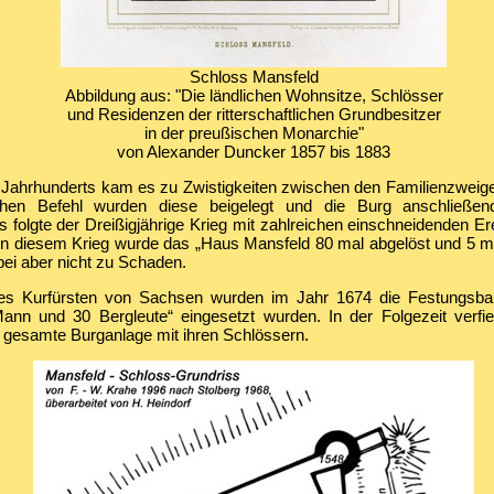
Schloss Mansfeld
Abbildung aus: "Die ländlichen Wohnsitze, Schlösser
und Residenzen der ritterschaftlichen Grundbesitzer
in der preußischen Monarchie"
von Alexander Duncker 1857 bis 1883
. Jahrhunderts kam es zu Zwistigkeiten zwischen den Familienzweige
ichen Befehl wurden diese beigelegt und die Burg anschließe
 folgte der Dreißigjährige Krieg mit zahlreichen einschneidenden Er
 In diesem Krieg wurde das „Haus Mansfeld 80 mal abgelöst und 5 mal
ei aber nicht zu Schaden.
es Kurfürsten von Sachsen wurden im Jahr 1674 die Festungsbaut
nn und 30 Bergleute“ eingesetzt wurden. In der Folgezeit verfie
e gesamte Burganlage mit ihren Schlössern.