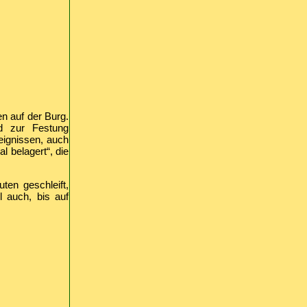
n auf der Burg.
nd zur Festung
eignissen, auch
 belagert“, die
en geschleift,
l auch, bis auf