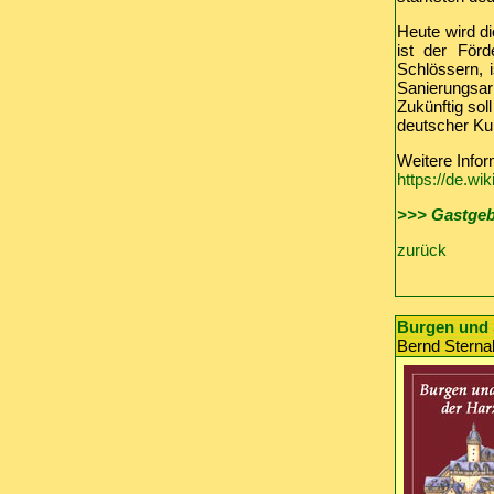
Heute wird di
ist der Förd
Schlössern, i
Sanierungsar
Zukünftig sol
deutscher Ku
Weitere Infor
https://de.wi
>>> Gastgeb
zurück
Burgen und 
Bernd Sternal