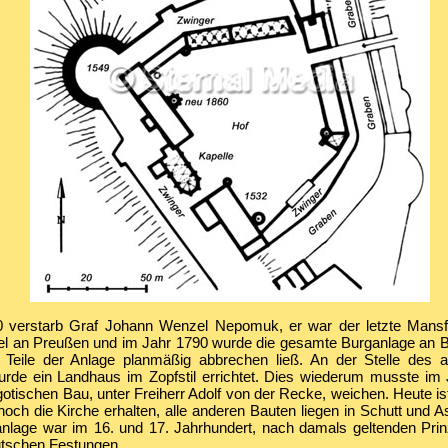
 verstarb Graf Johann Wenzel Nepomuk, er war der letzte Mansfe
iel an Preußen und im Jahr 1790 wurde die gesamte Burganlage an B
r Teile der Anlage planmäßig abbrechen ließ. An der Stelle des a
rde ein Landhaus im Zopfstil errichtet. Dies wiederum musste im
otischen Bau, unter Freiherr Adolf von der Recke, weichen. Heute is
och die Kirche erhalten, alle anderen Bauten liegen in Schutt und A
nlage war im 16. und 17. Jahrhundert, nach damals geltenden Prinz
utschen Festungen.