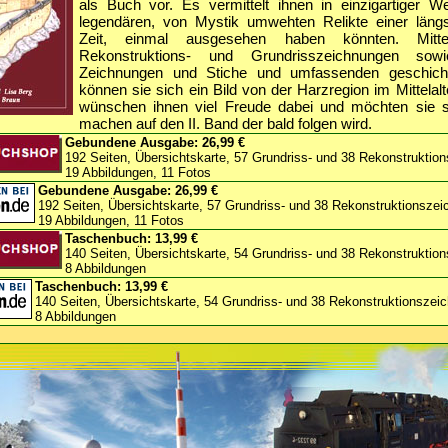
als Buch vor. Es vermittelt ihnen in einzigartiger W
legendären, von Mystik umwehten Relikte einer läng
Zeit, einmal ausgesehen haben könnten. Mittels 
Rekonstruktions- und Grundrisszeichnungen sowie
Zeichnungen und Stiche und umfassenden geschicht
können sie sich ein Bild von der Harzregion im Mittelal
wünschen ihnen viel Freude dabei und möchten sie s
machen auf den II. Band der bald folgen wird.
Gebundene Ausgabe:
26,99 €
192 Seiten, Übersichtskarte, 57 Grundriss- und 38 Rekonstruktio
19 Abbildungen, 11 Fotos
Gebundene Ausgabe:
26,99 €
192 Seiten, Übersichtskarte, 57 Grundriss- und 38 Rekonstruktionsze
19 Abbildungen, 11 Fotos
Taschenbuch:
13,99 €
140 Seiten, Übersichtskarte, 54 Grundriss- und 38 Rekonstruktio
8 Abbildungen
Taschenbuch:
13,99 €
140 Seiten, Übersichtskarte, 54 Grundriss- und 38 Rekonstruktionszei
8 Abbildungen