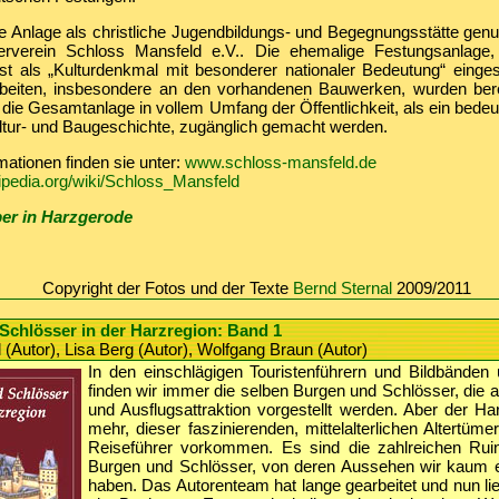
e Anlage als christliche Jugendbildungs- und Begegnungsstätte genu
erverein Schloss Mansfeld e.V.. Die ehemalige Festungsanlage, 
st als „Kulturdenkmal mit besonderer nationaler Bedeutung“ eingest
beiten, insbesondere an den vorhandenen Bauwerken, wurden berei
l die Gesamtanlage in vollem Umfang der Öffentlichkeit, als ein bed
ltur- und Baugeschichte, zugänglich gemacht werden.
mationen finden sie unter:
www.schloss-mansfeld.de
kipedia.org/wiki/Schloss_Mansfeld
er in Harzgerode
Copyright der Fotos und der Texte
Bernd Sternal
2009/2011
Schlösser in der Harzregion: Band 1
 (Autor), Lisa Berg (Autor), Wolfgang Braun (Autor)
In den einschlägigen Touristenführern und Bildbänden
finden wir immer die selben Burgen und Schlösser, die 
und Ausflugsattraktion vorgestellt werden. Aber der Har
mehr, dieser faszinierenden, mittelalterlichen Altertüme
Reiseführer vorkommen. Es sind die zahlreichen Rui
Burgen und Schlösser, von deren Aussehen wir kaum e
haben. Das Autorenteam hat lange gearbeitet und nun lie