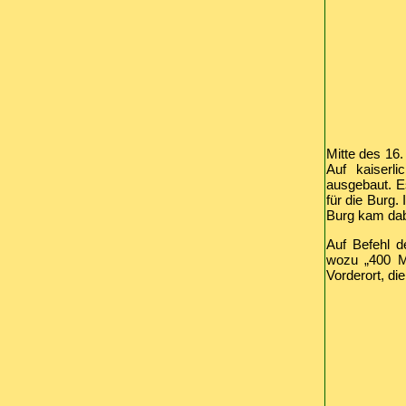
Mitte des 16
Auf kaiserl
ausgebaut. Es
für die Burg.
Burg kam dab
Auf Befehl d
wozu „400 Ma
Vorderort, di