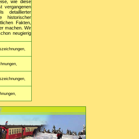
eise, wie diese
st vergangenen
detaillierter
 historischer
lichen Fakten,
ter machen. Wir
chon neugierig
nszeichnungen,
ichnungen,
nszeichnungen,
chnungen,