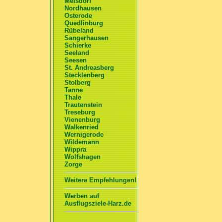
Meisdorf
Nordhausen
Osterode
Quedlinburg
Rübeland
Sangerhausen
Schierke
Seeland
Seesen
St. Andreasberg
Stecklenberg
Stolberg
Tanne
Thale
Trautenstein
Treseburg
Vienenburg
Walkenried
Wernigerode
Wildemann
Wippra
Wolfshagen
Zorge
Weitere Empfehlungen!
Werben auf
Ausflugsziele-Harz.de