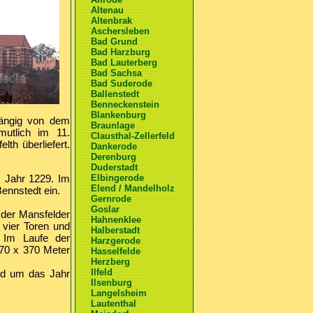
Altenau
Altenbrak
Aschersleben
Bad Grund
Bad Harzburg
Bad Lauterberg
Bad Sachsa
Bad Suderode
Ballenstedt
Benneckenstein
Blankenburg
hängig von dem
Braunlage
utlich im 11.
Clausthal-Zellerfeld
th überliefert.
Dankerode
Derenburg
Duderstadt
m Jahr 1229. Im
Elbingerode
Elend / Mandelholz
ennstedt ein.
Gernrode
Goslar
 der Mansfelder
Hahnenklee
 vier Toren und
Halberstadt
. Im Laufe der
Harzgerode
170 x 370 Meter
Hasselfelde
Herzberg
Ilfeld
nd um das Jahr
Ilsenburg
Langelsheim
Lautenthal