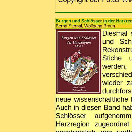
Burgen und Schlösser in der Harzre
Bernd Sternal, Wolfgang Braun
Diesmal s
und Schl
Rekonstr
Stiche u
werden,
verschie
wieder z
durchfor
neue wissenschaftliche
Auch in diesen Band hab
Schlösser aufgenomm
Harzregion zugeordnet