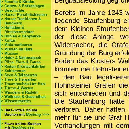
Bergbausiedlung gegrün
> Familie & Kinder
> Garten- & Parkanlagen
> Geschichte
Bereits im Jahre 1243 w
> Harzer Persönlichkeiten
> Harzer Traditionen &
liegende Staufenburg e
Handwerk
dem Kleinen Staufenberg
> Hofläden &
Direktvermarkter
der diese Anlage wo
> Höhlen & Bergwerke
> Kultur
Widersacher, die Grafe
> Motorradtouren
> Mühlen im Harz
Gründung der Burg erfol
> Museen
> Natur & Nationalpark
Boden des Klosters Wa
> Pilze, Flora & Fauna
> Reiten & Kutschfahrten
konnten die Hohnsteine
> Schlemmen
> Seen & Talsperren
– den Bau legalisiere
> Tiere & Tiergärten
Hohnsteiner Grafen die
> Traumhochzeit im Harz
> Türme & Warten
sich entschieden und de
> Wandern & Radeln
> Wellness & Gesundheit
Die Staufenburg hatte 
> Wissenswertes
verloren. Daher hatten
>
Harz-Hotels online
Buchen
mit
Booking >>>
mehr für sie und Graf 
>
Fewo online Buchen
Verhandlungen mit dem
mit
Booking >>>