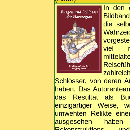
In den e
Bildbänd
die sel
Wahrze
vorgeste
viel m
mittelal
Reisef
zahlrei
Schlösser, von deren A
haben. Das Autorenteam 
das Resultat als Bu
einzigartiger Weise, 
umwehten Relikte eine
ausgesehen haben kö
Rekonstruktions- un