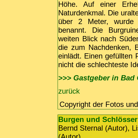
Höhe. Auf einer Erh
Naturdenkmal. Die uralt
über 2 Meter, wurde 
benannt. Die Burgruin
weiten Blick nach Süden
die zum Nachdenken, B
einlädt. Einen gefüllten
nicht die schlechteste Id
>>> Gastgeber in Bad
zurück
Copyright der Fotos un
Burgen und Schlösser 
Bernd Sternal (Autor), L
(Autor)