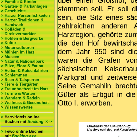
über einen Großhof, d
> Familie & Kinder
> Garten- & Parkanlagen
stammen soll. Er soll 
> Geschichte
> Harzer Persönlichkeiten
sein, die Sitz eines s
> Harzer Traditionen &
zahlreichen anderen 
Handwerk
> Hofläden &
Harzregion, gehörte zum
Direktvermarkter
> Höhlen & Bergwerke
die den Hof bewirtscha
> Kultur
> Motorradtouren
dem Jahr 950 sind die
> Mühlen im Harz
> Museen
waren die Grafen von
> Natur & Nationalpark
> Pilze, Flora & Fauna
sächsischen Kaiserh
> Reiten & Kutschfahrten
> Schlemmen
Markgraf und zeitweise 
> Seen & Talsperren
Seine Gemahlin bracht
> Tiere & Tiergärten
> Traumhochzeit im Harz
Güter als Erbgut in di
> Türme & Warten
> Wandern & Radeln
Otto I. erworben.
> Wellness & Gesundheit
> Wissenswertes
>
Harz-Hotels online
Buchen
mit
Booking >>>
>
Fewo online Buchen
mit
Booking >>>