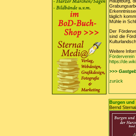
Hauptburg, di
Grabungsarb
Erkenntnisse
täglich komm
Mühle in Sch
Der Förderve
sind die Förd
Kulturlandsch
Weitere Infor
Förderverein 
https://de.wi
>>> Gastgeb
zurück
Burgen und 
Bernd Sternal