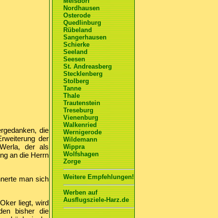
Meisdorf
Nordhausen
Osterode
Quedlinburg
Rübeland
Sangerhausen
Schierke
Seeland
Seesen
St. Andreasberg
Stecklenberg
Stolberg
Tanne
Thale
Trautenstein
Treseburg
Vienenburg
Walkenried
ergedanken, die
Wernigerode
Erweiterung der
Wildemann
Werla, der als
Wippra
Wolfshagen
ing an die Herrn
Zorge
Weitere Empfehlungen!
innerte man sich
Werben auf
Ausflugsziele-Harz.de
ker liegt, wird
den bisher die