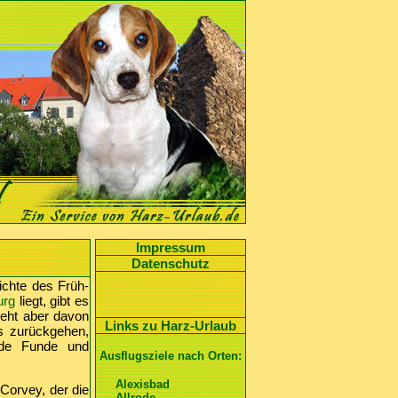
Impressum
Datenschutz
ichte des Früh-
urg
liegt, gibt es
geht aber davon
Links zu Harz-Urlaub
ts zurückgehen,
ende Funde und
Ausflugsziele nach Orten:
Alexisbad
Corvey, der die
Allrode