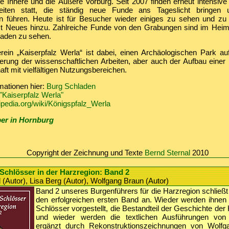
e Innere und die Äußere Vorburg. Seit 2007 finden erneut intensive
eiten statt, die ständig neue Funde ans Tageslicht bringen
n führen. Heute ist für Besucher wieder einiges zu sehen und zu
t Neues hinzu. Zahlreiche Funde von den Grabungen sind im Hei
laden zu sehen.
rein „Kaiserpfalz Werla“ ist dabei, einen Archäologischen Park au
erung der wissenschaftlichen Arbeiten, aber auch der Aufbau einer m
aft mit vielfältigen Nutzungsbereichen.
mationen hier:
Burg Schladen
"Kaiserpfalz Werla"
kipedia.org/wiki/Königspfalz_Werla
er in Hornburg
Copyright der Zeichnung und Texte
Bernd Sternal
2010
Schlösser in der Harzregion: Band 2
 (Autor), Lisa Berg (Autor), Wolfgang Braun (Autor)
Band 2 unseres Burgenführers für die Harzregion schließt
den erfolgreichen ersten Band an. Wieder werden ihne
Schlösser vorgestellt, die Bestandteil der Geschichte der
und wieder werden die textlichen Ausführungen von
ergänzt durch Rekonstruktionszeichnungen von Wolf