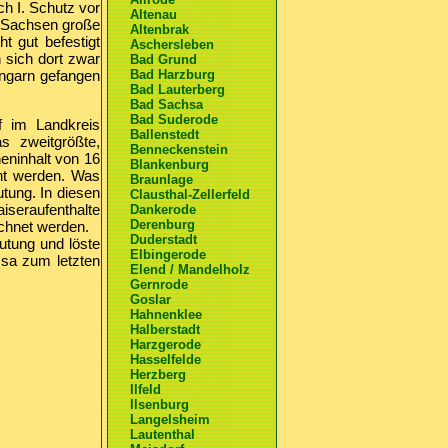
ch I. Schutz vor
Altenau
z Sachsen große
Altenbrak
t gut befestigt
Aschersleben
 sich dort zwar
Bad Grund
Ungarn gefangen
Bad Harzburg
Bad Lauterberg
Bad Sachsa
Bad Suderode
f im Landkreis
Ballenstedt
s zweitgrößte,
Benneckenstein
eninhalt von 16
Blankenburg
cht werden. Was
Braunlage
utung. In diesen
Clausthal-Zellerfeld
seraufenthalte
Dankerode
Derenburg
chnet werden.
Duderstadt
tung und löste
Elbingerode
ssa zum letzten
Elend / Mandelholz
Gernrode
Goslar
Hahnenklee
Halberstadt
Harzgerode
Hasselfelde
Herzberg
Ilfeld
Ilsenburg
Langelsheim
Lautenthal