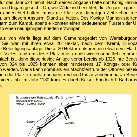
für das Jahr 924 nennt. Nach seinen Angaben hatte dort König Heinri
enen Ungarn gesucht. Da, wie Widukind berichtet, die Ungarn in gan
 angerichtet hatten, muss die Pfalz zur damaligen Zeit schon rech
, um diesem Ansturm Stand zu halten. Des Königs Mannen stellten
garn zum Kampf, aber sie konnten einen bedeutenden Fürsten der 
o einen neunjährigen Frieden erzwingen.
falz von Werla liegt auf dem Gemeindegebiet von Werlaburgdor
l. Sie war mit ihren etwa 20 Hektar, nach dem Kreml, Europa
che Befestigungsanlage. Diese 20 Hektar entsprechen etwa dem Fläch
rn. Vieles rund um diese Pfalz muss noch wissenschaftlich erfors
nfach ist, denn diese riesige Anlage verlor bereits ab 1025 ihre Bede
von 924 bis 1025 konnten aber mindestens 17 Königs- oder Kai
 werden. Werla kann somit als ein Machtzentrum der Ottonen bezei
n die Pfalz im aufstrebenden, reichen Goslar zunehmend an Bedeu
sidenz ab. Im Jahr 1180 kam es durch Kaiser Friedrich I. Barbaro
.