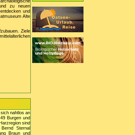
 archäologische
 und zu neuen
 entdecken und
matmuseum Alte
fzubauen. Ziele
ittelalterlichen
 sich nahtlos an
n 49 Burgen und
 Harzregion sind
 Bernd Sternal
gang Braun und