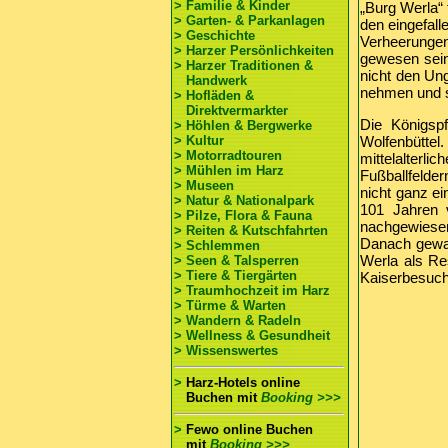
> Familie & Kinder
„Burg Werla“ 
> Garten- & Parkanlagen
den eingefall
> Geschichte
Verheerungen
> Harzer Persönlichkeiten
gewesen sein
> Harzer Traditionen &
nicht den Un
Handwerk
nehmen und s
> Hofläden &
Direktvermarkter
Die Königsp
> Höhlen & Bergwerke
> Kultur
Wolfenbütte
> Motorradtouren
mittelalterli
> Mühlen im Harz
Fußballfelde
> Museen
nicht ganz ei
> Natur & Nationalpark
101 Jahren 
> Pilze, Flora & Fauna
nachgewiesen
> Reiten & Kutschfahrten
Danach gewan
> Schlemmen
Werla als Re
> Seen & Talsperren
> Tiere & Tiergärten
Kaiserbesuch
> Traumhochzeit im Harz
> Türme & Warten
> Wandern & Radeln
> Wellness & Gesundheit
> Wissenswertes
>
Harz-Hotels online
Buchen
mit
Booking >>>
>
Fewo online Buchen
mit
Booking >>>