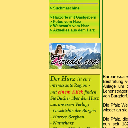
> Suchmaschine
> Harzorte mit Gastgebern
> Fotos vom Harz
> Webcam's vom Harz
> Aktuelles aus dem Harz
Barbarossa w
Bestrafung v
Anlage um z
Lehensträger 
von Burgdorf.
Die Pfalz Wer
wieder an sie
Die Pfalz, di
nun seit 18